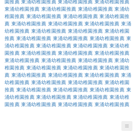
園推薦
東涌幼稚園推薦
東涌幼稚園推薦
東涌幼稚園推薦
東涌幼稚園推薦
東涌幼稚園推薦
東涌幼稚園推薦
東涌幼
稚園推薦
東涌幼稚園推薦
東涌幼稚園推薦
東涌幼稚園推
薦
東涌幼稚園推薦
東涌幼稚園推薦
東涌幼稚園推薦
東涌
幼稚園推薦
東涌幼稚園推薦
東涌幼稚園推薦
東涌幼稚園
推薦
東涌幼稚園推薦
東涌幼稚園推薦
東涌幼稚園推薦
東
涌幼稚園推薦
東涌幼稚園推薦
東涌幼稚園推薦
東涌幼稚
園推薦
東涌幼稚園推薦
東涌幼稚園推薦
東涌幼稚園推薦
東涌幼稚園推薦
東涌幼稚園推薦
東涌幼稚園推薦
東涌幼
稚園推薦
東涌幼稚園推薦
東涌幼稚園推薦
東涌幼稚園推
薦
東涌幼稚園推薦
東涌幼稚園推薦
東涌幼稚園推薦
東涌
幼稚園推薦
東涌幼稚園推薦
東涌幼稚園推薦
東涌幼稚園
推薦
東涌幼稚園推薦
東涌幼稚園推薦
東涌幼稚園推薦
東
涌幼稚園推薦
東涌幼稚園推薦
東涌幼稚園推薦
東涌幼稚
園推薦
東涌幼稚園推薦
東涌幼稚園推薦
東涌幼稚園推薦