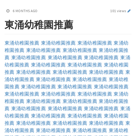
6 MONTHS AGO
101 views
東涌幼稚園推薦
東涌幼稚園推薦
東涌幼稚園推薦
東涌幼稚園推薦
東涌幼
稚園推薦
東涌幼稚園推薦
東涌幼稚園推薦
東涌幼稚園推
薦
東涌幼稚園推薦
東涌幼稚園推薦
東涌幼稚園推薦
東涌
幼稚園推薦
東涌幼稚園推薦
東涌幼稚園推薦
東涌幼稚園
推薦
東涌幼稚園推薦
東涌幼稚園推薦
東涌幼稚園推薦
東
涌幼稚園推薦
東涌幼稚園推薦
東涌幼稚園推薦
東涌幼稚
園推薦
東涌幼稚園推薦
東涌幼稚園推薦
東涌幼稚園推薦
東涌幼稚園推薦
東涌幼稚園推薦
東涌幼稚園推薦
東涌幼
稚園推薦
東涌幼稚園推薦
東涌幼稚園推薦
東涌幼稚園推
薦
東涌幼稚園推薦
東涌幼稚園推薦
東涌幼稚園推薦
東涌
幼稚園推薦
東涌幼稚園推薦
東涌幼稚園推薦
東涌幼稚園
推薦
東涌幼稚園推薦
東涌幼稚園推薦
東涌幼稚園推薦
東
涌幼稚園推薦
東涌幼稚園推薦
東涌幼稚園推薦
東涌幼稚