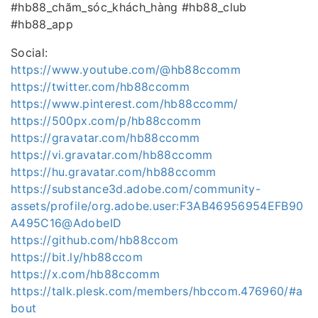
#hb88_chăm_sóc_khách_hàng #hb88_club
#hb88_app
Social:
https://www.youtube.com/@hb88ccomm
https://twitter.com/hb88ccomm
https://www.pinterest.com/hb88ccomm/
https://500px.com/p/hb88ccomm
https://gravatar.com/hb88ccomm
https://vi.gravatar.com/hb88ccomm
https://hu.gravatar.com/hb88ccomm
https://substance3d.adobe.com/community-
assets/profile/org.adobe.user:F3AB46956954EFB90
A495C16@AdobeID
https://github.com/hb88ccom
https://bit.ly/hb88ccom
https://x.com/hb88ccomm
https://talk.plesk.com/members/hbccom.476960/#a
bout