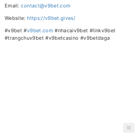
Email:
contact@v9bet.com
Website:
https://v9bet.gives/
#v9bet #
v9bet.com
#nhacaiv9bet #linkv9bet
#trangchuv9bet #v9betcasino #v9betdaga