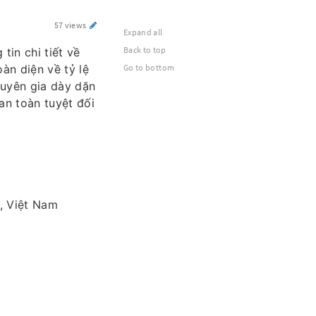
57 views
Expand all
Back to top
tin chi tiết về
àn diện về tỷ lệ
Go to bottom
huyên gia dày dặn
an toàn tuyệt đối
, Việt Nam