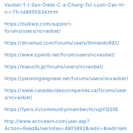
Vaobet-T-i-Sao-Odds-C-a-Chung-Toi-Luon-Cao-H-
n-i-Th-td4955834.html
https://bulkwp.com/support-
forums/users/ncvaobet/
https://drivehud.com/forums/users/thimaido692/
https://www.openlb.net/forum/users/ncvaobet/
https://kaeuchi.jp/forums/users/ncvaobet/
https://planningengineer.net/forums/users/ncvaobet/
https://www.canadavideocompanies.ca/forums/user
s/ncvaobet/
https://fyers.in/community/member/nUvgtFQS0E
http://www.activewin.com/user.asp?
Action=Read&UserIndex=4805892&redir=&redirnam