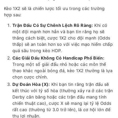
Kèo 1X2 sẽ là chiến lược tối ưu trong các trường
hợp sau:
Trận Đấu Có Sự Chênh Lệch Rõ Ràng:
Khi có
một đội mạnh hơn hẳn và bạn tin rằng họ sẽ
thắng cách biệt, cược 1X2 cho đội mạnh (Odds
thấp) sẽ an toàn hơn so với việc mạo hiểm chấp
quá sâu trong kèo HDP.
Các Giải Đấu Không Có Handicap Phổ Biến:
Trong một số giải đấu nhỏ hoặc các môn thể
thao khác ngoài bóng đá, kèo 1X2 thường là lựa
chọn cược chính.
Dự Đoán Hòa (X):
Khi bạn tin rằng trận đấu sẽ
kết thúc với tỷ số hòa (thường xảy ra ở các trận
Derby cân bằng hoặc các trận đấu mang tính
chiến thuật cao), cược X sẽ mang lại tỷ lệ Odds
rất cao (thường từ 3.0 trở lên), là cơ hội lớn để
thu lợi nhuận.