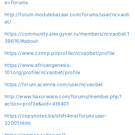
e=Forums
http://forum.modulebazaar.com/forums/user/ncvaob
et/
https://community.alexgyver.ru/members/ncvaobet.1
39616/#about
https://www.zzmrp.pl/profile/ncvaobet/profile
https://www.africangenesis-
101.org/profile/ncvaobet/profile
https://forum.aceinna.com/user/ncvaobet
http://www.haxorware.com/forums/member.php?
action=profile&uid=416401
https://copynotes.be/shift4me/forum/user-
32001.html