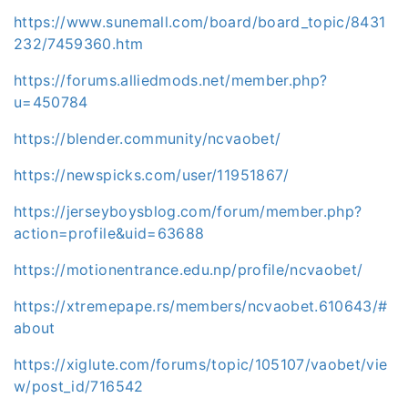
https://www.sunemall.com/board/board_topic/8431
232/7459360.htm
https://forums.alliedmods.net/member.php?
u=450784
https://blender.community/ncvaobet/
https://newspicks.com/user/11951867/
https://jerseyboysblog.com/forum/member.php?
action=profile&uid=63688
https://motionentrance.edu.np/profile/ncvaobet/
https://xtremepape.rs/members/ncvaobet.610643/#
about
https://xiglute.com/forums/topic/105107/vaobet/vie
w/post_id/716542