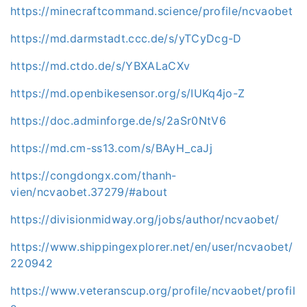
https://minecraftcommand.science/profile/ncvaobet
https://md.darmstadt.ccc.de/s/yTCyDcg-D
https://md.ctdo.de/s/YBXALaCXv
https://md.openbikesensor.org/s/IUKq4jo-Z
https://doc.adminforge.de/s/2aSr0NtV6
https://md.cm-ss13.com/s/BAyH_caJj
https://congdongx.com/thanh-
vien/ncvaobet.37279/#about
https://divisionmidway.org/jobs/author/ncvaobet/
https://www.shippingexplorer.net/en/user/ncvaobet/
220942
https://www.veteranscup.org/profile/ncvaobet/profil