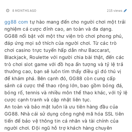
8 MONTHS AGO
215 views
gg88 com
tự hào mang đến cho người chơi một trải
nghiệm cá cược đỉnh cao, an toàn và đa dạng.
GG88 nổi bật với một thư viện trò chơi phong phú,
đáp ứng mọi sở thích của người chơi. Từ các trò
chơi casino trực tuyến hấp dẫn như Baccarat,
Blackjack, Roulette với người chia bài thật, đến các
trò chơi slot game với đồ họa ấn tượng và tỷ lệ trả
thưởng cao, bạn sẽ luôn tìm thấy điều gì đó thú vị
để khám phá. Bên cạnh đó, GG88 còn cung cấp
sảnh cá cược thể thao rộng lớn, bao gồm bóng đá,
bóng rổ, tennis và nhiều môn thể thao khác, với tỷ lệ
cược cạnh tranh và cập nhật liên tục.
An toàn và bảo mật luôn là ưu tiên hàng đầu của
GG88. Nhà cái sử dụng công nghệ mã hóa SSL tiên
tiến để bảo vệ thông tin cá nhân và tài chính của
người chơi. Đội ngũ hỗ trợ khách hàng chuyên