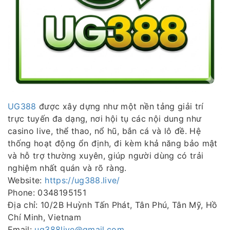
UG388
được xây dựng như một nền tảng giải trí
trực tuyến đa dạng, nơi hội tụ các nội dung như
casino live, thể thao, nổ hũ, bắn cá và lô đề. Hệ
thống hoạt động ổn định, đi kèm khả năng bảo mật
và hỗ trợ thường xuyên, giúp người dùng có trải
nghiệm nhất quán và rõ ràng.
Website:
https://ug388.live/
Phone: 0348195151
Địa chỉ: 10/2B Huỳnh Tấn Phát, Tân Phú, Tân Mỹ, Hồ
Chí Minh, Vietnam
Email:
ug388live@gmail.com