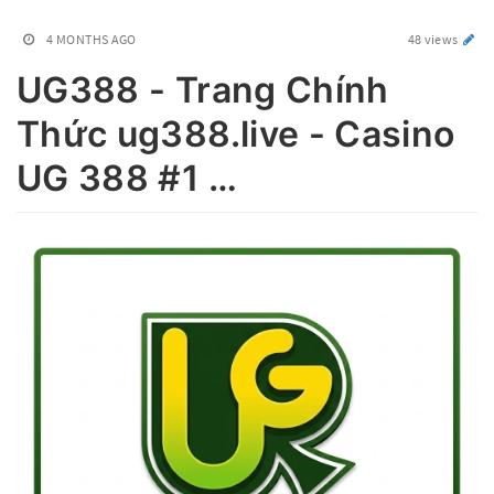
4 MONTHS AGO
48 views
UG388 - Trang Chính
Thức ug388.live - Casino
UG 388 #1 …