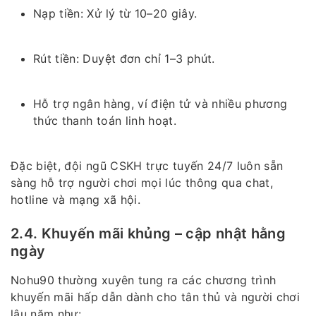
Nạp tiền: Xử lý từ 10–20 giây.
Rút tiền: Duyệt đơn chỉ 1–3 phút.
Hỗ trợ ngân hàng, ví điện tử và nhiều phương
thức thanh toán linh hoạt.
Đặc biệt, đội ngũ CSKH trực tuyến 24/7 luôn sẵn
sàng hỗ trợ người chơi mọi lúc thông qua chat,
hotline và mạng xã hội.
2.4. Khuyến mãi khủng – cập nhật hằng
ngày
Nohu90 thường xuyên tung ra các chương trình
khuyến mãi hấp dẫn dành cho tân thủ và người chơi
lâu năm như: