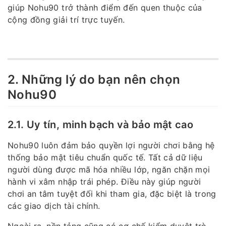
giúp Nohu90 trở thành điểm đến quen thuộc của
cộng đồng giải trí trực tuyến.
2. Những lý do bạn nên chọn
Nohu90
2.1. Uy tín, minh bạch và bảo mật cao
Nohu90 luôn đảm bảo quyền lợi người chơi bằng hệ
thống bảo mật tiêu chuẩn quốc tế. Tất cả dữ liệu
người dùng được mã hóa nhiều lớp, ngăn chặn mọi
hành vi xâm nhập trái phép. Điều này giúp người
chơi an tâm tuyệt đối khi tham gia, đặc biệt là trong
các giao dịch tài chính.
Ngoài ra, nền tảng cũng có cơ chế kiểm duyệt trò