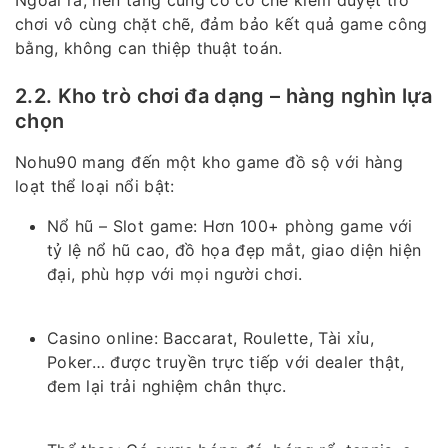
chơi vô cùng chặt chẽ, đảm bảo kết quả game công
bằng, không can thiệp thuật toán.
2.2. Kho trò chơi đa dạng – hàng nghìn lựa
chọn
Nohu90 mang đến một kho game đồ sộ với hàng
loạt thể loại nổi bật:
Nổ hũ – Slot game: Hơn 100+ phòng game với
tỷ lệ nổ hũ cao, đồ họa đẹp mắt, giao diện hiện
đại, phù hợp với mọi người chơi.
Casino online: Baccarat, Roulette, Tài xỉu,
Poker… được truyền trực tiếp với dealer thật,
đem lại trải nghiệm chân thực.