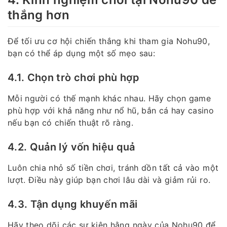
thắng hơn
Để tối ưu cơ hội chiến thắng khi tham gia Nohu90,
bạn có thể áp dụng một số mẹo sau:
4.1. Chọn trò chơi phù hợp
Mỗi người có thế mạnh khác nhau. Hãy chọn game
phù hợp với khả năng như nổ hũ, bắn cá hay casino
nếu bạn có chiến thuật rõ ràng.
4.2. Quản lý vốn hiệu quả
Luôn chia nhỏ số tiền chơi, tránh dồn tất cả vào một
lượt. Điều này giúp bạn chơi lâu dài và giảm rủi ro.
4.3. Tận dụng khuyến mãi
Hãy theo dõi các sự kiện hằng ngày của Nohu90 để