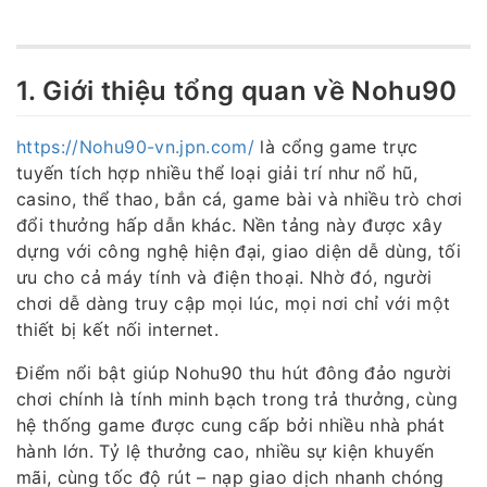
1. Giới thiệu tổng quan về Nohu90
https://Nohu90-vn.jpn.com/
là cổng game trực
tuyến tích hợp nhiều thể loại giải trí như nổ hũ,
casino, thể thao, bắn cá, game bài và nhiều trò chơi
đổi thưởng hấp dẫn khác. Nền tảng này được xây
dựng với công nghệ hiện đại, giao diện dễ dùng, tối
ưu cho cả máy tính và điện thoại. Nhờ đó, người
chơi dễ dàng truy cập mọi lúc, mọi nơi chỉ với một
thiết bị kết nối internet.
Điểm nổi bật giúp Nohu90 thu hút đông đảo người
chơi chính là tính minh bạch trong trả thưởng, cùng
hệ thống game được cung cấp bởi nhiều nhà phát
hành lớn. Tỷ lệ thưởng cao, nhiều sự kiện khuyến
mãi, cùng tốc độ rút – nạp giao dịch nhanh chóng