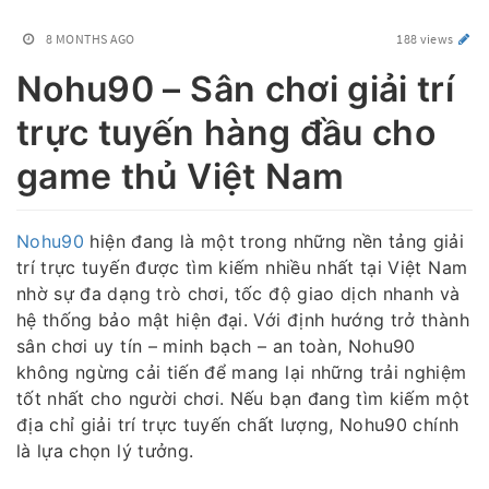
8 MONTHS AGO
188 views
Nohu90 – Sân chơi giải trí
trực tuyến hàng đầu cho
game thủ Việt Nam
Nohu90
hiện đang là một trong những nền tảng giải
trí trực tuyến được tìm kiếm nhiều nhất tại Việt Nam
nhờ sự đa dạng trò chơi, tốc độ giao dịch nhanh và
hệ thống bảo mật hiện đại. Với định hướng trở thành
sân chơi uy tín – minh bạch – an toàn, Nohu90
không ngừng cải tiến để mang lại những trải nghiệm
tốt nhất cho người chơi. Nếu bạn đang tìm kiếm một
địa chỉ giải trí trực tuyến chất lượng, Nohu90 chính
là lựa chọn lý tưởng.