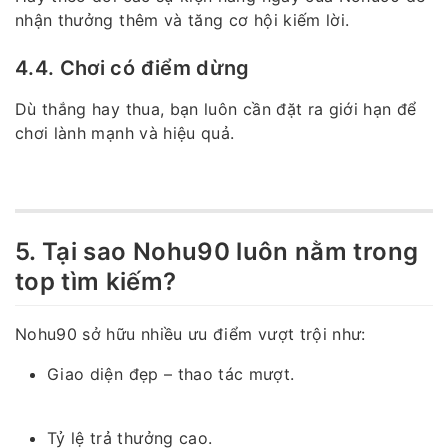
nhận thưởng thêm và tăng cơ hội kiếm lời.
4.4. Chơi có điểm dừng
Dù thắng hay thua, bạn luôn cần đặt ra giới hạn để
chơi lành mạnh và hiệu quả.
5. Tại sao Nohu90 luôn nằm trong
top tìm kiếm?
Nohu90 sở hữu nhiều ưu điểm vượt trội như:
Giao diện đẹp – thao tác mượt.
Tỷ lệ trả thưởng cao.