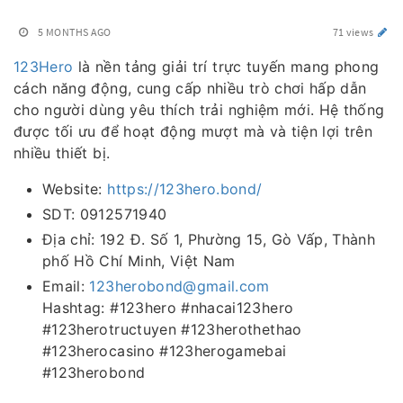
5 MONTHS AGO
71 views
123Hero
là nền tảng giải trí trực tuyến mang phong
cách năng động, cung cấp nhiều trò chơi hấp dẫn
cho người dùng yêu thích trải nghiệm mới. Hệ thống
được tối ưu để hoạt động mượt mà và tiện lợi trên
nhiều thiết bị.
Website:
https://123hero.bond/
SDT: 0912571940
Địa chỉ: 192 Đ. Số 1, Phường 15, Gò Vấp, Thành
phố Hồ Chí Minh, Việt Nam
Email:
123herobond@gmail.com
Hashtag: #123hero #nhacai123hero
#123herotructuyen #123herothethao
#123herocasino #123herogamebai
#123herobond