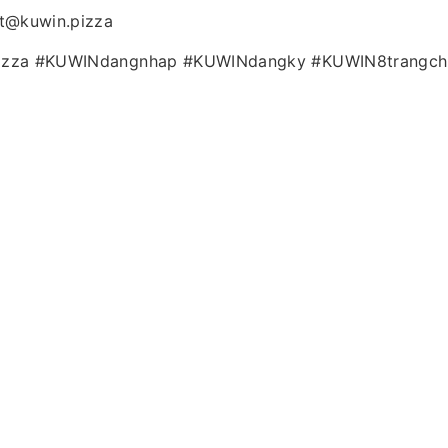
ct@kuwin.pizza
izza #KUWINdangnhap #KUWINdangky #KUWIN8trangch