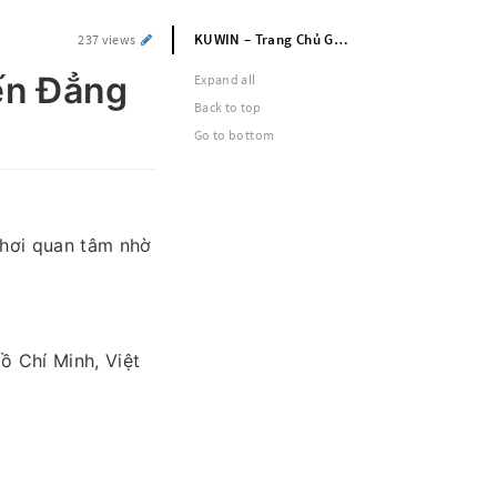
KUWIN – Trang Chủ Giải Trí Trực Tuyến Đẳng Cấp Hàng Đầu Hiện Nay
237 views
ến Đẳng
Expand all
Back to top
Go to bottom
chơi quan tâm nhờ
ồ Chí Minh, Việt