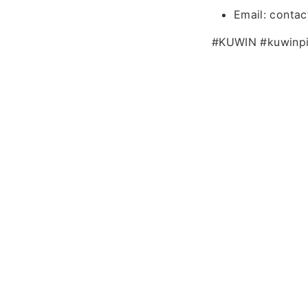
Email: conta
#KUWIN #kuwinp