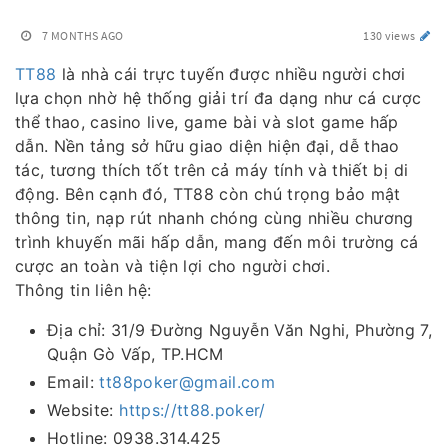
7 MONTHS AGO
130 views
TT88
là nhà cái trực tuyến được nhiều người chơi
lựa chọn nhờ hệ thống giải trí đa dạng như cá cược
thể thao, casino live, game bài và slot game hấp
dẫn. Nền tảng sở hữu giao diện hiện đại, dễ thao
tác, tương thích tốt trên cả máy tính và thiết bị di
động. Bên cạnh đó, TT88 còn chú trọng bảo mật
thông tin, nạp rút nhanh chóng cùng nhiều chương
trình khuyến mãi hấp dẫn, mang đến môi trường cá
cược an toàn và tiện lợi cho người chơi.
Thông tin liên hệ:
Địa chỉ: 31/9 Đường Nguyễn Văn Nghi, Phường 7,
Quận Gò Vấp, TP.HCM
Email:
tt88poker@gmail.com
Website:
https://tt88.poker/
Hotline: 0938.314.425