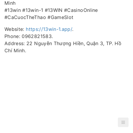
Minh
#13win #13win-1 #13WIN #CasinoOnline
#CaCuocTheThao #GameSlot
Website:
https://13win-1.app/
.
Phone: 0962821583.
Address: 22 Nguyễn Thượng Hiền, Quận 3, TP. Hồ
Chí Minh.