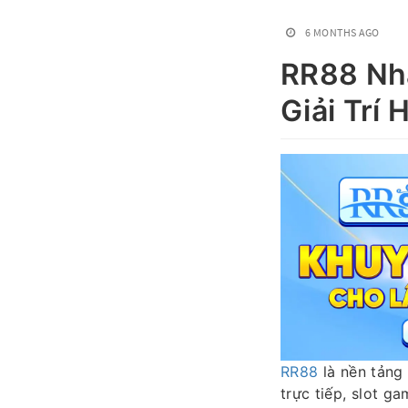
6 MONTHS AGO
RR88 Nhà
Giải Trí
RR88
là nền tảng 
trực tiếp, slot g