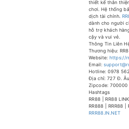
thiết kế thân thi
chơi. Hệ thống bả
dịch tài chính.
RR
dành cho người ch
hỗ trợ khách hàng
cậy và vui vẻ.
Thông Tin Liên H
Thương hiệu: RR
Website:
https://r
Email:
support@rr
Hotline: 0978 56
Địa chỉ: 727 Đ. Â
Zipcode: 700000
Hashtags
RR88 | RR88 LIN
RR888 | RRR88 | 
RRR88.IN.NET