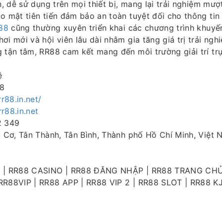
ện, dễ sử dụng trên mọi thiết bị, mang lại trải nghiệm mư
o mật tiên tiến đảm bảo an toàn tuyệt đối cho thông tin
88
cũng thường xuyên triển khai các chương trình khuyế
ơi mới và hội viên lâu dài nhằm gia tăng giá trị trải ngh
 tận tâm, RR88 cam kết mang đến môi trường giải trí tr
ệ
88
rr88.in.net/
r88.in.net
2 349
u Cơ, Tân Thành, Tân Bình, Thành phố Hồ Chí Minh, Việt
K | RR88 CASINO | RR88 ĐĂNG NHẬP | RR88 TRANG CHỦ 
RR88VIP | RR88 APP | RR88 VIP 2 | RR88 SLOT | RR88 KJ