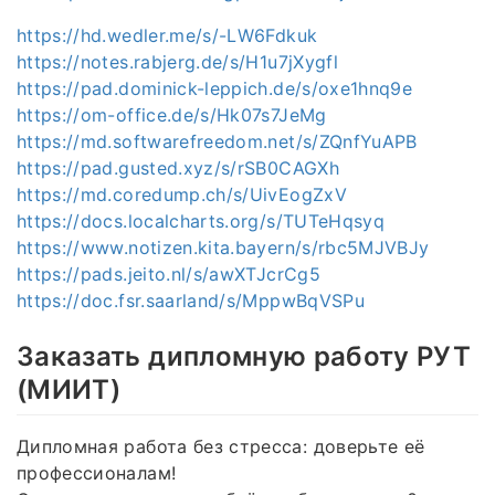
https://hd.wedler.me/s/-LW6Fdkuk
https://notes.rabjerg.de/s/H1u7jXygfl
https://pad.dominick-leppich.de/s/oxe1hnq9e
https://om-office.de/s/Hk07s7JeMg
https://md.softwarefreedom.net/s/ZQnfYuAPB
https://pad.gusted.xyz/s/rSB0CAGXh
https://md.coredump.ch/s/UivEogZxV
https://docs.localcharts.org/s/TUTeHqsyq
https://www.notizen.kita.bayern/s/rbc5MJVBJy
https://pads.jeito.nl/s/awXTJcrCg5
https://doc.fsr.saarland/s/MppwBqVSPu
Заказать дипломную работу РУТ
(МИИТ)
Дипломная работа без стресса: доверьте её
профессионалам!