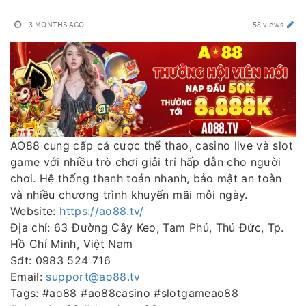
3 MONTHS AGO
58 views
AO88 cung cấp cá cược thể thao, casino live và slot
game với nhiều trò chơi giải trí hấp dẫn cho người
chơi. Hệ thống thanh toán nhanh, bảo mật an toàn
và nhiều chương trình khuyến mãi mỗi ngày.
Website:
https://ao88.tv/
Địa chỉ: 63 Đường Cây Keo, Tam Phú, Thủ Đức, Tp.
Hồ Chí Minh, Việt Nam
Sđt: 0983 524 716
Email:
support@ao88.tv
Tags: #ao88 #ao88casino #slotgameao88