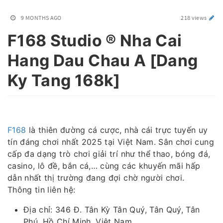
9 MONTHS AGO
218 views
F168 Studio ® Nha Cai
Hang Dau Chau A [Dang
Ky Tang 168k]
F168
là thiên đường cá cược, nhà cái trực tuyến uy
tín đáng chơi nhất 2025 tại Việt Nam. Sân chơi cung
cấp đa dạng trò chơi giải trí như thể thao, bóng đá,
casino, lô đề, bắn cá,… cùng các khuyến mãi hấp
dẫn nhất thị trường đang đợi chờ người chơi.
Thông tin liên hệ:
Địa chỉ: 346 Đ. Tân Kỳ Tân Quý, Tân Quý, Tân
Phú, Hồ Chí Minh, Việt Nam