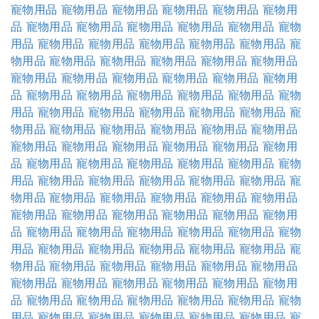
寵物用品
寵物用品
寵物用品
寵物用品
寵物用品
寵物用
品
寵物用品
寵物用品
寵物用品
寵物用品
寵物用品
寵物
用品
寵物用品
寵物用品
寵物用品
寵物用品
寵物用品
寵
物用品
寵物用品
寵物用品
寵物用品
寵物用品
寵物用品
寵物用品
寵物用品
寵物用品
寵物用品
寵物用品
寵物用
品
寵物用品
寵物用品
寵物用品
寵物用品
寵物用品
寵物
用品
寵物用品
寵物用品
寵物用品
寵物用品
寵物用品
寵
物用品
寵物用品
寵物用品
寵物用品
寵物用品
寵物用品
寵物用品
寵物用品
寵物用品
寵物用品
寵物用品
寵物用
品
寵物用品
寵物用品
寵物用品
寵物用品
寵物用品
寵物
用品
寵物用品
寵物用品
寵物用品
寵物用品
寵物用品
寵
物用品
寵物用品
寵物用品
寵物用品
寵物用品
寵物用品
寵物用品
寵物用品
寵物用品
寵物用品
寵物用品
寵物用
品
寵物用品
寵物用品
寵物用品
寵物用品
寵物用品
寵物
用品
寵物用品
寵物用品
寵物用品
寵物用品
寵物用品
寵
物用品
寵物用品
寵物用品
寵物用品
寵物用品
寵物用品
寵物用品
寵物用品
寵物用品
寵物用品
寵物用品
寵物用
品
寵物用品
寵物用品
寵物用品
寵物用品
寵物用品
寵物
用品
寵物用品
寵物用品
寵物用品
寵物用品
寵物用品
寵