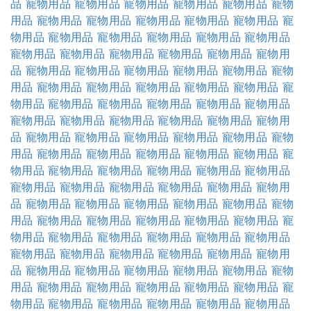
品
寵物用品
寵物用品
寵物用品
寵物用品
寵物用品
寵物
用品
寵物用品
寵物用品
寵物用品
寵物用品
寵物用品
寵
物用品
寵物用品
寵物用品
寵物用品
寵物用品
寵物用品
寵物用品
寵物用品
寵物用品
寵物用品
寵物用品
寵物用
品
寵物用品
寵物用品
寵物用品
寵物用品
寵物用品
寵物
用品
寵物用品
寵物用品
寵物用品
寵物用品
寵物用品
寵
物用品
寵物用品
寵物用品
寵物用品
寵物用品
寵物用品
寵物用品
寵物用品
寵物用品
寵物用品
寵物用品
寵物用
品
寵物用品
寵物用品
寵物用品
寵物用品
寵物用品
寵物
用品
寵物用品
寵物用品
寵物用品
寵物用品
寵物用品
寵
物用品
寵物用品
寵物用品
寵物用品
寵物用品
寵物用品
寵物用品
寵物用品
寵物用品
寵物用品
寵物用品
寵物用
品
寵物用品
寵物用品
寵物用品
寵物用品
寵物用品
寵物
用品
寵物用品
寵物用品
寵物用品
寵物用品
寵物用品
寵
物用品
寵物用品
寵物用品
寵物用品
寵物用品
寵物用品
寵物用品
寵物用品
寵物用品
寵物用品
寵物用品
寵物用
品
寵物用品
寵物用品
寵物用品
寵物用品
寵物用品
寵物
用品
寵物用品
寵物用品
寵物用品
寵物用品
寵物用品
寵
物用品
寵物用品
寵物用品
寵物用品
寵物用品
寵物用品