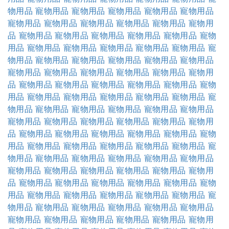
物用品
寵物用品
寵物用品
寵物用品
寵物用品
寵物用品
寵物用品
寵物用品
寵物用品
寵物用品
寵物用品
寵物用
品
寵物用品
寵物用品
寵物用品
寵物用品
寵物用品
寵物
用品
寵物用品
寵物用品
寵物用品
寵物用品
寵物用品
寵
物用品
寵物用品
寵物用品
寵物用品
寵物用品
寵物用品
寵物用品
寵物用品
寵物用品
寵物用品
寵物用品
寵物用
品
寵物用品
寵物用品
寵物用品
寵物用品
寵物用品
寵物
用品
寵物用品
寵物用品
寵物用品
寵物用品
寵物用品
寵
物用品
寵物用品
寵物用品
寵物用品
寵物用品
寵物用品
寵物用品
寵物用品
寵物用品
寵物用品
寵物用品
寵物用
品
寵物用品
寵物用品
寵物用品
寵物用品
寵物用品
寵物
用品
寵物用品
寵物用品
寵物用品
寵物用品
寵物用品
寵
物用品
寵物用品
寵物用品
寵物用品
寵物用品
寵物用品
寵物用品
寵物用品
寵物用品
寵物用品
寵物用品
寵物用
品
寵物用品
寵物用品
寵物用品
寵物用品
寵物用品
寵物
用品
寵物用品
寵物用品
寵物用品
寵物用品
寵物用品
寵
物用品
寵物用品
寵物用品
寵物用品
寵物用品
寵物用品
寵物用品
寵物用品
寵物用品
寵物用品
寵物用品
寵物用