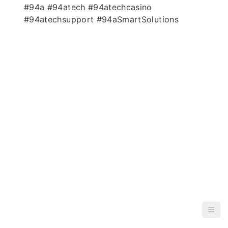
#94a #94atech #94atechcasino
#94atechsupport #94aSmartSolutions