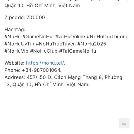
Quận 10, Hồ Chí Minh, Việt Nam
Zipcode: 700000
Hashtag:
#NoHu #GameNoHu #NoHuOnline #NoHuDoiThuong
#NoHuUyTin #NoHuTrucTuyen #NoHu2025
#NoHuVip #NoHuClub #TaiGameNoHu
Website:
https://nohu.tel/
.
Phone: +84-987001064.
Address: 457/150 Đ. Cách Mạng Tháng 8, Phường
13, Quận 10, Hồ Chí Minh, Việt Nam.