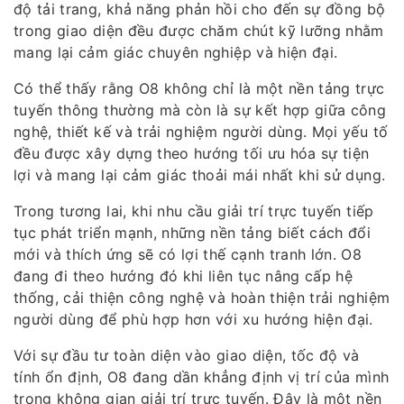
độ tải trang, khả năng phản hồi cho đến sự đồng bộ
trong giao diện đều được chăm chút kỹ lưỡng nhằm
mang lại cảm giác chuyên nghiệp và hiện đại.
Có thể thấy rằng O8 không chỉ là một nền tảng trực
tuyến thông thường mà còn là sự kết hợp giữa công
nghệ, thiết kế và trải nghiệm người dùng. Mọi yếu tố
đều được xây dựng theo hướng tối ưu hóa sự tiện
lợi và mang lại cảm giác thoải mái nhất khi sử dụng.
Trong tương lai, khi nhu cầu giải trí trực tuyến tiếp
tục phát triển mạnh, những nền tảng biết cách đổi
mới và thích ứng sẽ có lợi thế cạnh tranh lớn. O8
đang đi theo hướng đó khi liên tục nâng cấp hệ
thống, cải thiện công nghệ và hoàn thiện trải nghiệm
người dùng để phù hợp hơn với xu hướng hiện đại.
Với sự đầu tư toàn diện vào giao diện, tốc độ và
tính ổn định, O8 đang dần khẳng định vị trí của mình
trong không gian giải trí trực tuyến. Đây là một nền