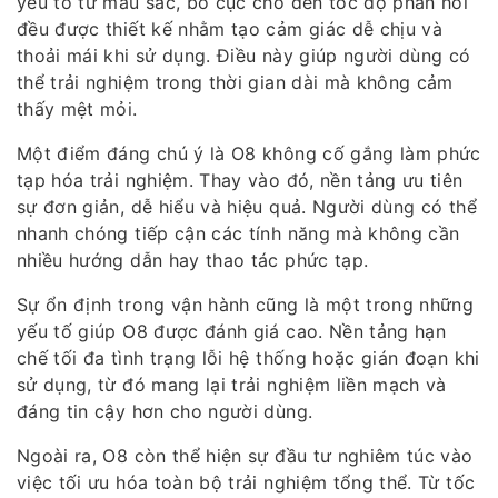
yếu tố từ màu sắc, bố cục cho đến tốc độ phản hồi
đều được thiết kế nhằm tạo cảm giác dễ chịu và
thoải mái khi sử dụng. Điều này giúp người dùng có
thể trải nghiệm trong thời gian dài mà không cảm
thấy mệt mỏi.
Một điểm đáng chú ý là O8 không cố gắng làm phức
tạp hóa trải nghiệm. Thay vào đó, nền tảng ưu tiên
sự đơn giản, dễ hiểu và hiệu quả. Người dùng có thể
nhanh chóng tiếp cận các tính năng mà không cần
nhiều hướng dẫn hay thao tác phức tạp.
Sự ổn định trong vận hành cũng là một trong những
yếu tố giúp O8 được đánh giá cao. Nền tảng hạn
chế tối đa tình trạng lỗi hệ thống hoặc gián đoạn khi
sử dụng, từ đó mang lại trải nghiệm liền mạch và
đáng tin cậy hơn cho người dùng.
Ngoài ra, O8 còn thể hiện sự đầu tư nghiêm túc vào
việc tối ưu hóa toàn bộ trải nghiệm tổng thể. Từ tốc