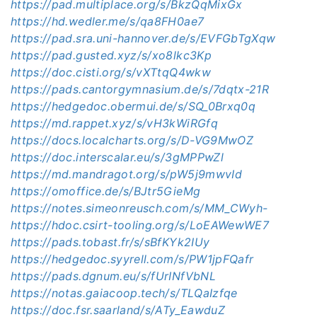
https://pad.multiplace.org/s/BkzQqMixGx
https://hd.wedler.me/s/qa8FH0ae7
https://pad.sra.uni-hannover.de/s/EVFGbTgXqw
https://pad.gusted.xyz/s/xo8lkc3Kp
https://doc.cisti.org/s/vXTtqQ4wkw
https://pads.cantorgymnasium.de/s/7dqtx-21R
https://hedgedoc.obermui.de/s/SQ_0Brxq0q
https://md.rappet.xyz/s/vH3kWiRGfq
https://docs.localcharts.org/s/D-VG9MwOZ
https://doc.interscalar.eu/s/
3gMPPwZl
https://md.mandragot.org/s/pW5j9mwvId
https://omoffice.de/s/BJtr5GieMg
https://notes.simeonreusch.com/s/MM_CWyh-
https://hdoc.csirt-tooling.org/s/LoEAWewWE7
https://pads.tobast.fr/s/sBfKYk2IUy
https://hedgedoc.syyrell.com/s/PW1jpFQafr
https://pads.dgnum.eu/s/fUrINfVbNL
https://notas.gaiacoop.tech/s/TLQaIzfqe
https://doc.fsr.saarland/s/ATy_EawduZ