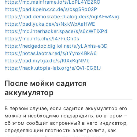
https://md.mainframe.io/s/LcPL4YEZRO
https://pad.koeln.ccc.de/s/csgSRo02P
https://pad.demokratie-dialog.de/s/nglAFwAvig
https://pad.yuka.dev/s/NxkWpAaHWE
https://md.interhacker.space/s/s6cWTiXPd
https://md.infs.ch/s/I47PuCh0s
https://hedgedoc.digilol.net/s/yLAhhs-e3D
https://notas.laotra.red/s/tYynx4BkA6
https://pad.mytga.de/s/KIXxKqNMb
https://hack.utopia-lab.org/s/QVl-0G6fJ
После мойки садится
аккумулятор
В первом случае, если садится аккумулятор его
можно и необходимо подзарядить, во втором –
об этом сообщит встроенный в него индикатор,
определяющий плотность электролита, как