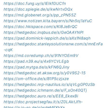
https://doc.fung.uy/s/IElkfGUCfn
https://doc.spiegie.de/s/kwNrtvDQx
https://md.globenet.org/s/pp_zPN55Z
https://www.notizen.kita.bayern/s/Nn5oj1aYuC
https://doc.hkispace.com/s/Kl8Je8rQC
https://hedgedoc.inqbus.de/s/GeOAAYNPl
https://pad.dominick-leppich.de/s/aXs1N8aqh
https://hedgedoc.stanleysolutionsnw.com/s/mnEnFa
-cqK
https://md.coredump.ch/s/91NYOEm9V
https://pad.n39.eu/s/4x6YCVLEgb
https://pad.mytga.de/s/kFN6QJiny
https://hedgedoc.et.aksw.org/s/y0V9S2-15
https://om-office.de/s/B1P5czjxze
https://hedgedoc.nrp-nautilus.io/s/qVLgGP0zSb
https://hedgedoc.ichmann.de/s/F_sOn40QTj
https://hedgedoc.auro.re/s/EE8_EkexBi
https://doc.projectsegfau.lt/s/Z0LAktJfh-
https://n.jo-so.de/s/wdeMFXhXa