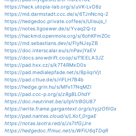
https://hack.utopia-lab.org/s/uVK-LvD8z
https://md.darmstadt.ccc.de/s/6TJnNcnq-2
https://hedgedoc.private.coffee/s/Ulisujs_l
https://notes.llgoewer.de/s/Yvaq2Q-Iz
https://hackmd.openmole.org/s/6ohKFmZOc
https://md.sebastians.dev/s/FIyNJsyZB
https://doc.interscalar.eu/s/nPavjYaEV
https://docs.snowdrift.coop/s/f1EELA3JZ
https://pad.hxx.cz/s/k7T4RMxD0s
https://pad.medialepfade.net/s/8piiqrVjt
https://pad.cttue.de/s/rIFLH7B4b
https://hedge.grin.hu/s/MFv17NqMZI
https://pad.ccc-p.org/s/
z8gBLOhdY
https://doc.neutrinet.be/s/lpVtrBGU87
https://write.frame.gargantext.org/s/ryjzOfilGx
https://pad.nantes.cloud/s/LXof_0rgaE
https://notas.laotra.red/s/Js7tfGjJre
https://hedgedoc.ffmuc.net/s/WFiU6qTDqR