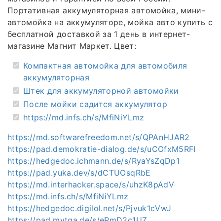
Портативная аккумуляторная автомойка, мини-
автомойка на аккумуляторе, мойка авто купить с
бесплатной доставкой за 1 день в интернет-
магазине Магнит Маркет. Цвет:
Компактная автомойка для автомобиля
аккумуляторная
Штек для аккумуляторной автомойки
После мойки садится аккумулятор
https://md.infs.ch/s/MfiNiYLmz
https://md.softwarefreedom.net/s/QPAnHJAR2
https://pad.demokratie-dialog.de/s/uCOfxM5RFI
https://hedgedoc.ichmann.de/s/RyaYsZqDp1
https://pad.yuka.dev/s/dCTUOsqRbE
https://md.interhacker.space/s/uhzK8pAdV
https://md.infs.ch/s/MfiNiYLmz
https://hedgedoc.digilol.net/s/Pjvuk1cVwJ
https://pad.mytga.de/s/ePmD2c1UZ