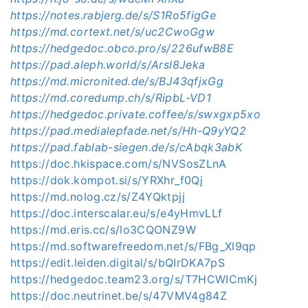
https://notes.rabjerg.de/s/S1Ro5figGe
https://md.cortext.net/s/uc2CwoGgw
https://hedgedoc.obco.pro/s/226ufwB8E
https://pad.aleph.world/s/Arsl8Jeka
https://md.micronited.de/s/BJ43qfjxGg
https://md.coredump.ch/s/RipbL-VD1
https://hedgedoc.private.coffee/s/swxgxp5xo
https://pad.medialepfade.net/s/Hh-Q9yYQ2
https://pad.fablab-siegen.de/s/cAbqk3abK
https://doc.hkispace.com/s/NVSosZLnA
https://dok.kompot.si/s/YRXhr_f0Qj
https://md.nolog.cz/s/Z4YQktpjj
https://doc.interscalar.eu/s/e4yHmvLLf
https://md.eris.cc/s/lo3CQONZ9W
https://md.softwarefreedom.net/s/FBg_Xl9qp
https://edit.leiden.digital/s/bQIrDKA7pS
https://hedgedoc.team23.org/s/T7HCWICmKj
https://doc.neutrinet.be/s/47VMV4g84Z