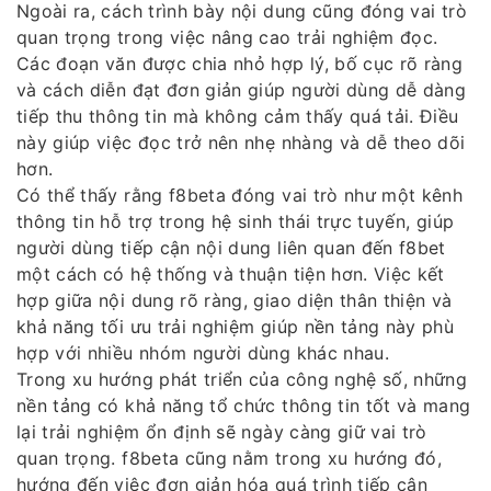
Ngoài ra, cách trình bày nội dung cũng đóng vai trò
quan trọng trong việc nâng cao trải nghiệm đọc.
Các đoạn văn được chia nhỏ hợp lý, bố cục rõ ràng
và cách diễn đạt đơn giản giúp người dùng dễ dàng
tiếp thu thông tin mà không cảm thấy quá tải. Điều
này giúp việc đọc trở nên nhẹ nhàng và dễ theo dõi
hơn.
Có thể thấy rằng f8beta đóng vai trò như một kênh
thông tin hỗ trợ trong hệ sinh thái trực tuyến, giúp
người dùng tiếp cận nội dung liên quan đến f8bet
một cách có hệ thống và thuận tiện hơn. Việc kết
hợp giữa nội dung rõ ràng, giao diện thân thiện và
khả năng tối ưu trải nghiệm giúp nền tảng này phù
hợp với nhiều nhóm người dùng khác nhau.
Trong xu hướng phát triển của công nghệ số, những
nền tảng có khả năng tổ chức thông tin tốt và mang
lại trải nghiệm ổn định sẽ ngày càng giữ vai trò
quan trọng. f8beta cũng nằm trong xu hướng đó,
hướng đến việc đơn giản hóa quá trình tiếp cận