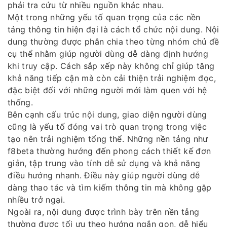
phải tra cứu từ nhiều nguồn khác nhau.
Một trong những yếu tố quan trọng của các nền
tảng thông tin hiện đại là cách tổ chức nội dung. Nội
dung thường được phân chia theo từng nhóm chủ đề
cụ thể nhằm giúp người dùng dễ dàng định hướng
khi truy cập. Cách sắp xếp này không chỉ giúp tăng
khả năng tiếp cận mà còn cải thiện trải nghiệm đọc,
đặc biệt đối với những người mới làm quen với hệ
thống.
Bên cạnh cấu trúc nội dung, giao diện người dùng
cũng là yếu tố đóng vai trò quan trọng trong việc
tạo nên trải nghiệm tổng thể. Những nền tảng như
f8beta thường hướng đến phong cách thiết kế đơn
giản, tập trung vào tính dễ sử dụng và khả năng
điều hướng nhanh. Điều này giúp người dùng dễ
dàng thao tác và tìm kiếm thông tin mà không gặp
nhiều trở ngại.
Ngoài ra, nội dung được trình bày trên nền tảng
thường được tối ưu theo hướng ngắn gọn, dễ hiểu