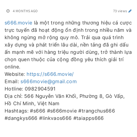
4 MONTHS AGO
73 views
s666.movie
là một trong những thương hiệu cá cược
trực tuyến đã hoạt động ổn định trong nhiều năm và
không ngừng mở rộng quy mô. Trải qua quá trình
xây dựng và phát triển lâu dài, nền tảng đã ghi dấu
ấn mạnh mẽ với hàng triệu người dùng, trở thành lựa
chọn quen thuộc của cộng đồng yêu thích giải trí
online.
Website:
https://s666.movie/
Email:
s666movie@gmail.com
Hotline: 0982904591
Địa chỉ: 566 Nguyễn Văn Khối, Phường 8, Gò Vấp,
Hồ Chí Minh, Việt Nam
Hashtags: #s666 #s666movie #trangchus666
#dangkys666 #linkvaos666 #taiapps666