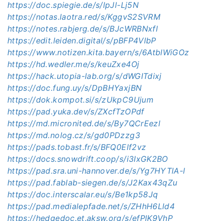
https://doc.spiegie.de/s/lpJl-Lj5N
https://notas.laotra.red/s/KggvS2SVRM
https://notes.rabjerg.de/s/BJcWRBNxfl
https://edit.leiden.digital/s/pBFP4VlbP
https://www.notizen.kita.bayern/s/6AtblWiGOz
https://hd.wedler.me/s/keuZxe4Oj
https://hack.utopia-lab.org/s/dWGITdixj
https://doc.fung.uy/s/DpBHYaxjBN
https://dok.kompot.si/s/zUkpC9Ujum
https://pad.yuka.dev/s/ZXcfTzOPdf
https://md.micronited.de/s/By7QCrEezl
https://md.nolog.cz/s/gd0PDzzg3
https://pads.tobast.fr/s/BFQ0Elf2vz
https://docs.snowdrift.coop/s/i3IxGK2BO
https://pad.sra.uni-hannover.de/s/Yg7HYTlA-l
https://pad.fablab-siegen.de/s/J2Kax43qZu
https://doc.interscalar.eu/s/Be1kp58Jq
https://pad.medialepfade.net/s/ZHhH6Lld4
https://hedgedoc.et.aksw.org/s/efPlK9VhP