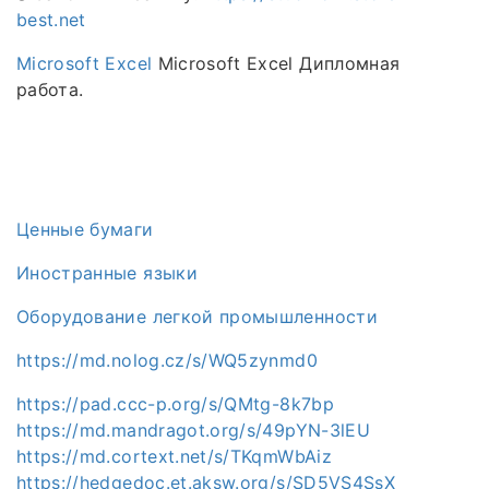
best.net
Microsoft Excel
Microsoft Excel Дипломная
работа.
Ценные бумаги
Иностранные языки
Оборудование легкой промышленности
https://md.nolog.cz/s/WQ5zynmd0
https://pad.ccc-p.org/s/QMtg-8k7bp
https://md.mandragot.org/s/49pYN-3lEU
https://md.cortext.net/s/TKqmWbAiz
https://hedgedoc.et.aksw.org/s/SD5VS4SsX