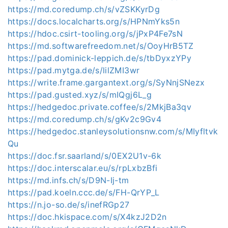
https://md.coredump.ch/s/vZSKKyrDg
https://docs.localcharts.org/s/HPNmYks5n
https://hdoc.csirt-tooling.org/s/jPxP4Fe7sN
https://md.softwarefreedom.net/s/OoyHrB5TZ
https://pad.dominick-leppich.de/s/tbDyxzYPy
https://pad.mytga.de/s/lilZMI3wr
https://write.frame.gargantext.org/s/SyNnjSNezx
https://pad.gusted.xyz/s/mIQgj6L_g
https://hedgedoc.private.coffee/s/2MkjBa3qv
https://md.coredump.ch/s/gKv2c9Gv4
https://hedgedoc.stanleysolutionsnw.com/s/MIyfltvk
Qu
https://doc.fsr.saarland/s/0EX2U1v-6k
https://doc.interscalar.eu/s/rpLxbzBfi
https://md.infs.ch/s/D9N-Ij-tm
https://pad.koeln.ccc.de/s/FH-QrYP_L
https://n.jo-so.de/s/inefRGp27
https://doc.hkispace.com/s/X4kzJ2D2n