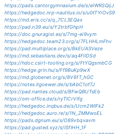
https://pads.cantorgymnasium.de/s/eIWRSQijJ
https://hedgedoc.nrp-nautilus.io/s/u0tTYrOvS9
https://md.eris.cc/s/q_7CL3EQax
https://pad.n39.eu/s/Y2trbfGhpH
https://doc.gnuragist.es/s/7mg-ei9vym
https://hedgedoc.team23.org/s/7FLHHLmFhv
https://pad.multiplace.org/s/BkEUASVeze
https://md.sebastians.dev/s/aq4FllDSd
https://hdoc.csirt-tooling.org/s/FtYQgsmbCG
https://hedge.grin.hu/s/Ff9BuKp9wX
https://md.globenet.org/s/8V6fT_hGC
https://notes.llgoewer.de/s/bAbC1of7J
https://pad.nantes.cloud/s/BFwQBUTsEb
https://om-office.de/s/ryTICrVlfg
https://hedgedoc.inqbus.de/s/Ucm2WIFk2
https://hedgedoc.auro.re/s/1N_ZMMwoEL
https://pads.dgnum.eu/s/O89vbqvavm
https://pad.gusted.xyz/s/ISfIHH_1F