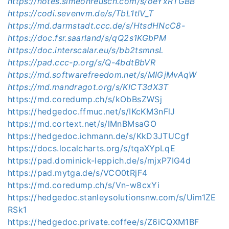
https://notes.simeonreusch.com/s/oeYxRTGBB
https://codi.sevenvm.de/s/TbL1tlV_T
https://md.darmstadt.ccc.de/s/HtsdHNcC8-
https://doc.fsr.saarland/s/qQ2s1KGbPM
https://doc.interscalar.eu/s/bb2tsmnsL
https://pad.ccc-p.org/s/Q-4bdtBbVR
https://md.softwarefreedom.net/s/MIGjMvAqW
https://md.mandragot.org/s/KICT3dX3T
https://md.coredump.ch/s/kObBsZWSj
https://hedgedoc.ffmuc.net/s/IKcKM3nFlJ
https://md.cortext.net/s/lMnBMsaGO
https://hedgedoc.ichmann.de/s/KkD3JTUCgf
https://docs.localcharts.org/s/tqaXYpLqE
https://pad.dominick-leppich.de/s/mjxP7IG4d
https://pad.mytga.de/s/VCO0tRjF4
https://md.coredump.ch/s/Vn-w8cxYi
https://hedgedoc.stanleysolutionsnw.com/s/Uim1ZE
RSk1
https://hedgedoc.private.coffee/s/Z6iCQXM1BF