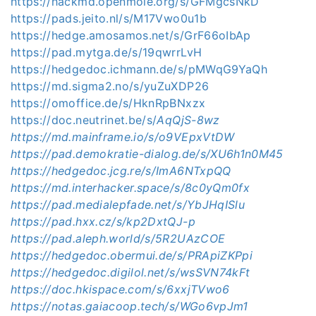
https://hackmd.openmole.org/s/GFMgcsNkD
https://pads.jeito.nl/s/M17Vwo0u1b
https://hedge.amosamos.net/s/GrF66oIbAp
https://pad.mytga.de/s/19qwrrLvH
https://hedgedoc.ichmann.de/s/pMWqG9YaQh
https://md.sigma2.no/s/yuZuXDP26
https://omoffice.de/s/HknRpBNxzx
https://doc.neutrinet.be/s/
AqQjS-8wz
https://md.mainframe.io/s/o9VEpxVtDW
https://pad.demokratie-dialog.de/s/XU6h1n0M45
https://hedgedoc.jcg.re/s/ImA6NTxpQQ
https://md.interhacker.space/s/8c0yQm0fx
https://pad.medialepfade.net/s/YbJHqISlu
https://pad.hxx.cz/s/kp2DxtQJ-p
https://pad.aleph.world/s/5R2UAzCOE
https://hedgedoc.obermui.de/s/PRApiZKPpi
https://hedgedoc.digilol.net/s/wsSVN74kFt
https://doc.hkispace.com/s/6xxjTVwo6
https://notas.gaiacoop.tech/s/WGo6vpJm1