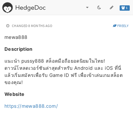
1
CHANGED
8 MONTHS AGO
FREELY
mewa888
Description
แนะนำ pussy888 สล็อตมือถือยอดนิยมในไทย!
ดาวน์โหลดเวอร์ชันล่าสุดสำหรับ Android และ iOS ที่นี่
แล้วเริ่มสมัครเพื่อรับ Game ID ฟรี เพื่อเข้าเล่นเกมสล็อต
ของคุณ!
Website
https://mewa888.com/